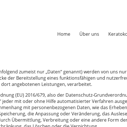
Home
Über uns
Keratok
folgend zumeist nur „Daten“ genannt) werden von uns nu
ke der Bereitstellung eines funktionsfähigen und nutzerfreu
r dort angebotenen Leistungen, verarbeitet.
rordnung (EU) 2016/679, also der Datenschutz-Grundverord
g“ jeder mit oder ohne Hilfe automatisierter Verfahren aus
mmenhang mit personenbezogenen Daten, wie das Erheben, 
 Speicherung, die Anpassung oder Veränderung, das Auslese
urch Übermittlung, Verbreitung oder eine andere Form der 
chränkung, das Löschen oder die Vernichtung.