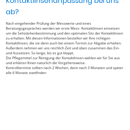
Kontaktlinsenanpassung bei uns
ab?
Nach eingehender Prüfung der Messwerte und eines
Beratungsgespräches werden wir erste Mess- Kontaktlinsen einsetzen
um die Sehstärkenbestimmung und den optimalen Sitz der Kontaktlinsen
zu erhalten. Mit diesen Informationen bestellen wir Ihre richtigen
Kontaktlinsen, die sie dann auch bei einem Termin zur Abgabe erhalten.
Außerdem nehmen wir uns reichlich Zeit und üben zusammen das Ein-
und Aussetzen. So lange, bis es gut klappt.
Die Pflegemittel zur Reinigung der Kontaktlinsen wählen wir für Sie aus
und erklären Ihnen natürlich die Vorgehensweise.
Kontrolltermine sollten nach 2 Wochen, dann nach 3 Monaten und später
alle 6 Monate stattfinden
City Optik GmbH
Online Terminvereinbarung
Keratokonus Center München
Sonnenstr. 4 / 4. Stock
Öffnungszeiten
80331 München
Montag geschlossen